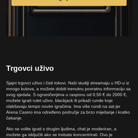
Trgovci uživo
Sjajni trgovci uživo i čisti tokovi. Naši studiji streamaju u HD-u iz
mnogo kutova, a možete dobiti trenutnu povratnu informaciju sa
svog sjedala. S ograničenjima u rasponu od 0,50 € do 2000 €,
možete igrati rulet uživo, blackjack ili prikaži runde koje
olakšavaju tempo novim igračima. Ima više rundi na sat jer
Arena Casino ima određeno područje za brzo miješanje i kratko
čekanje.
Ako se volite igrati s drugim ljudima, chat je moderiran, a
možete ga isključiti ako se trebate koncentrirati. Ovo je