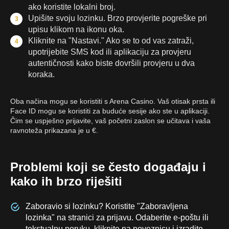
ako koristite lokalni broj.
Upišite svoju lozinku. Brzo provjerite pogreške pri
upisu klikom na ikonu oka.
Kliknite na "Nastavi." Ako se to od vas zatraži,
upotrijebite SMS kod ili aplikaciju za provjeru
autentičnosti kako biste dovršili provjeru u dva
koraka.
Oba načina mogu se koristiti s Arena Casino. Vaš otisak prsta ili
Face ID mogu se koristiti za buduće sesije ako ste u aplikaciji.
Čim se uspješno prijavite, vaš početni zaslon se učitava i vaša
ravnoteža prikazana je u €.
Problemi koji se često događaju i
kako ih brzo riješiti
Zaboravio si lozinku? Koristite "Zaboravljena
lozinka" na stranici za prijavu. Odaberite e-poštu ili
tekstualnu poruku, kliknite na poveznicu i izradite