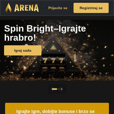
Prijavite se
Registriraj se
Spin Bright–Igrajte
hrabro!
Igraj sada
Igrajte igre, dobijte bonuse i brzo se