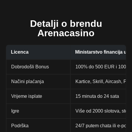
Detalji o brendu
Arenacasino
Licenca
Ministarstvo financija u H
Dobrodošli Bonus
100% do 500 EUR i 100 besp
Načini plaćanja
Kartice, Skrill, Aircash, Pa
Vrijeme isplate
15 minuta do 24 sata
Igre
Više od 2000 slotova, stolov
Podrška
24/7 putem chata ili e-pošt