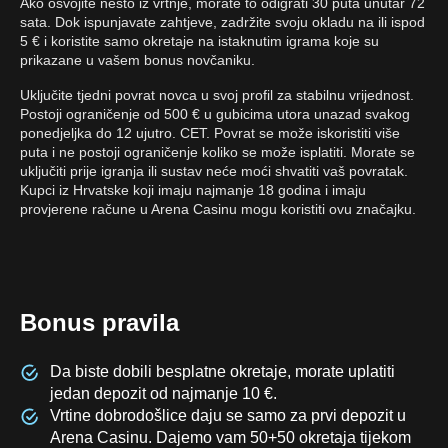
Ako osvojite nešto iz vrtnje, morate to odigrati 30 puta unutar 72
sata. Dok ispunjavate zahtjeve, zadržite svoju okladu na ili ispod
5 € i koristite samo okretaje na istaknutim igrama koje su
prikazane u vašem bonus novčaniku.
Uključite tjedni povrat novca u svoj profil za stabilnu vrijednost.
Postoji ograničenje od 500 € u gubicima utora unazad svakog
ponedjeljka do 12 ujutro. CET. Povrat se može iskoristiti više
puta i ne postoji ograničenje koliko se može isplatiti. Morate se
uključiti prije igranja ili sustav neće moći shvatiti vaš povratak.
Kupci iz Hrvatske koji imaju najmanje 18 godina i imaju
provjerene račune u Arena Casinu mogu koristiti ovu značajku.
Bonus pravila
Da biste dobili besplatne okretaje, morate uplatiti
jedan depozit od najmanje 10 €.
Vrtine dobrodošlice daju se samo za prvi depozit u
Arena Casinu. Dajemo vam 50+50 okretaja tijekom