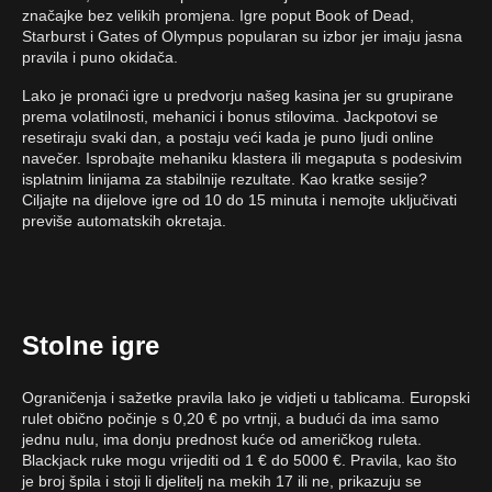
značajke bez velikih promjena. Igre poput Book of Dead,
Starburst i Gates of Olympus popularan su izbor jer imaju jasna
pravila i puno okidača.
Lako je pronaći igre u predvorju našeg kasina jer su grupirane
prema volatilnosti, mehanici i bonus stilovima. Jackpotovi se
resetiraju svaki dan, a postaju veći kada je puno ljudi online
navečer. Isprobajte mehaniku klastera ili megaputa s podesivim
isplatnim linijama za stabilnije rezultate. Kao kratke sesije?
Ciljajte na dijelove igre od 10 do 15 minuta i nemojte uključivati
previše automatskih okretaja.
Stolne igre
Ograničenja i sažetke pravila lako je vidjeti u tablicama. Europski
rulet obično počinje s 0,20 € po vrtnji, a budući da ima samo
jednu nulu, ima donju prednost kuće od američkog ruleta.
Blackjack ruke mogu vrijediti od 1 € do 5000 €. Pravila, kao što
je broj špila i stoji li djelitelj na mekih 17 ili ne, prikazuju se