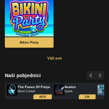
Bikini Party
Vidi sve
Naši pobjednici
The Faces Of Freya
Avalon
Moon Cricket
Quark
467€
23€