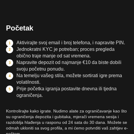
Početak
Aktivirajte svoj email i broj telefona, i napravite PIN.
Jednokratni KYC je potreban; proces pregleda
obično traje manje od sat vremena.
Napravite depozit od najmanje €10 da biste dobili
svoju početnu ponudu.
Na temelju vašeg stila, možete sortirati igre prema
volatilnosti.
Prije početka igranja postavite dnevna ili tjedna
ograničenja.
Kontrolirajte kako igrate. Nudimo alate za ograničavanje kao što
su ograničenja depozita i gubitaka, mjerači vremena sesija i
razdoblja hlađenja u rasponu od 24 sata do 30 dana. Možete se
odmah ukloniti sa svog profila, a mi ćemo potvrditi vaš zahtjev e-
poštom.