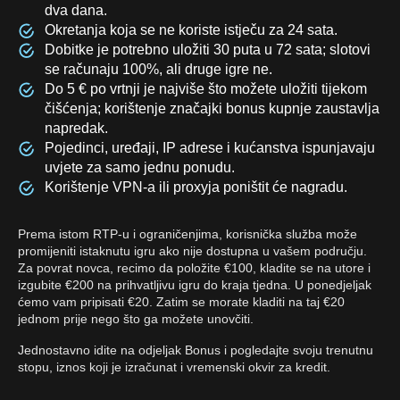
dva dana.
Okretanja koja se ne koriste istječu za 24 sata.
Dobitke je potrebno uložiti 30 puta u 72 sata; slotovi
se računaju 100%, ali druge igre ne.
Do 5 € po vrtnji je najviše što možete uložiti tijekom
čišćenja; korištenje značajki bonus kupnje zaustavlja
napredak.
Pojedinci, uređaji, IP adrese i kućanstva ispunjavaju
uvjete za samo jednu ponudu.
Korištenje VPN-a ili proxyja poništit će nagradu.
Prema istom RTP-u i ograničenjima, korisnička služba može
promijeniti istaknutu igru ako nije dostupna u vašem području.
Za povrat novca, recimo da položite €100, kladite se na utore i
izgubite €200 na prihvatljivu igru do kraja tjedna. U ponedjeljak
ćemo vam pripisati €20. Zatim se morate kladiti na taj €20
jednom prije nego što ga možete unovčiti.
Jednostavno idite na odjeljak Bonus i pogledajte svoju trenutnu
stopu, iznos koji je izračunat i vremenski okvir za kredit.