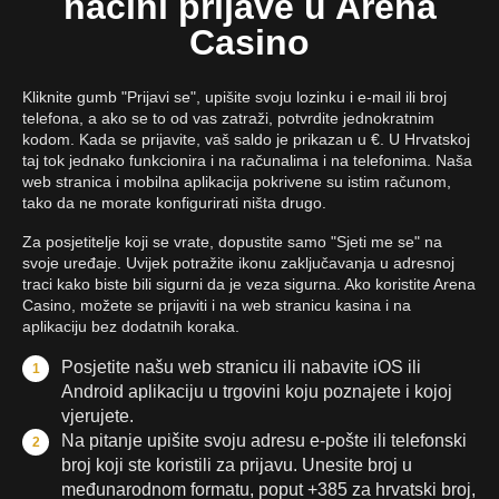
načini prijave u Arena
Casino
Kliknite gumb "Prijavi se", upišite svoju lozinku i e-mail ili broj
telefona, a ako se to od vas zatraži, potvrdite jednokratnim
kodom. Kada se prijavite, vaš saldo je prikazan u €. U Hrvatskoj
taj tok jednako funkcionira i na računalima i na telefonima. Naša
web stranica i mobilna aplikacija pokrivene su istim računom,
tako da ne morate konfigurirati ništa drugo.
Za posjetitelje koji se vrate, dopustite samo "Sjeti me se" na
svoje uređaje. Uvijek potražite ikonu zaključavanja u adresnoj
traci kako biste bili sigurni da je veza sigurna. Ako koristite Arena
Casino, možete se prijaviti i na web stranicu kasina i na
aplikaciju bez dodatnih koraka.
Posjetite našu web stranicu ili nabavite iOS ili
Android aplikaciju u trgovini koju poznajete i kojoj
vjerujete.
Na pitanje upišite svoju adresu e-pošte ili telefonski
broj koji ste koristili za prijavu. Unesite broj u
međunarodnom formatu, poput +385 za hrvatski broj,