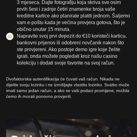
3 mjeseca. Dajte fotografiju koja skriva sve osim
prvih šest i zadnje četiri znamenke broja vaše
kreditne kartice ako planirate platiti jednom. Šaljemo
vam e-poštu kada je većina provjera gotova, što je
obično unutar 15 minuta.
Napravite svoj prvi depozit do €10 koristeći karticu,
bankovni prijenos ili odobreni novčanik nakon što
ste provjereni. Ako postoje demo igre koje želite
igrati, onda možete pogledati kroz našu casino
kolekciju i dodati svoje favorite na svoj račun.
Dvofaktorska autentifikacija će čuvati vaš račun. Nikada ne
dijelite svoju lozinku i ne izmišljajte vlastitu lozinku. Svatko može
imati samo jedan račun, a ako se vaši podaci promijene, možda
ćemo ih morati ponovno provjeriti.